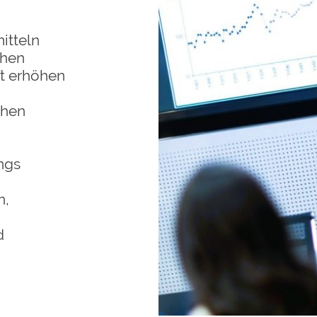
itteln
chen
ft erhöhen
ehen
ngs
n,
d