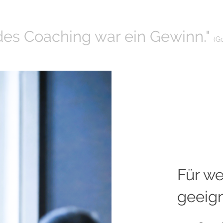
des Coaching war ein Gewinn."
(G
Für we
geeig