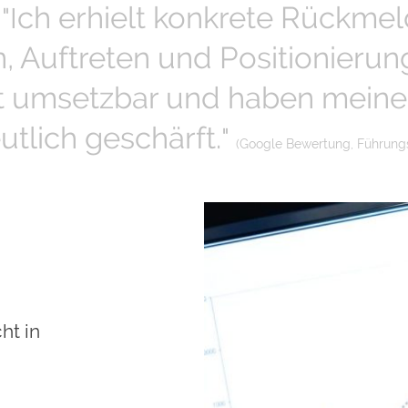
★
ch erhielt konkrete Rückme
"I
 Auftreten und Positionierun
t umsetzbar und haben meine
utlich geschärft.
"
(Google Bewertung, Führungs
ht in