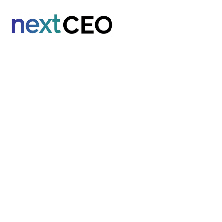
E
STR
Sichtbarke
Sie werden nicht gehör
üb