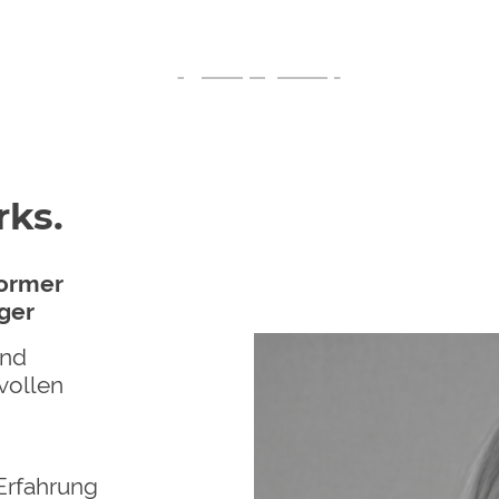
Direkt anrufen:
++
43 664 1921007
rks.
former
ager
und
vollen
Erfahrung