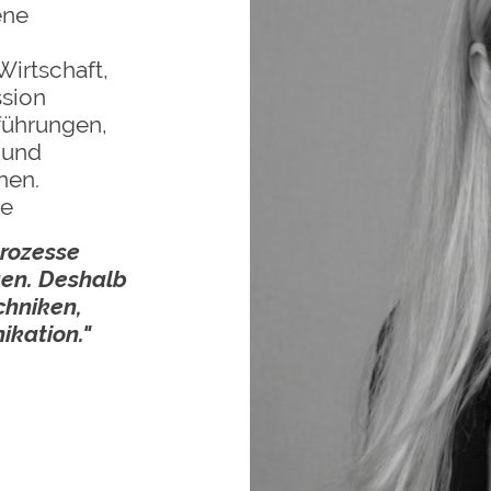
ene
Wirtschaft,
sion
führungen,
 und
nen.
he
prozesse
gen. Deshalb
chniken,
kation."