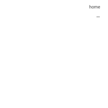
home
 &
TION
hrungsebene
en zentrale Stakeholder
ln?